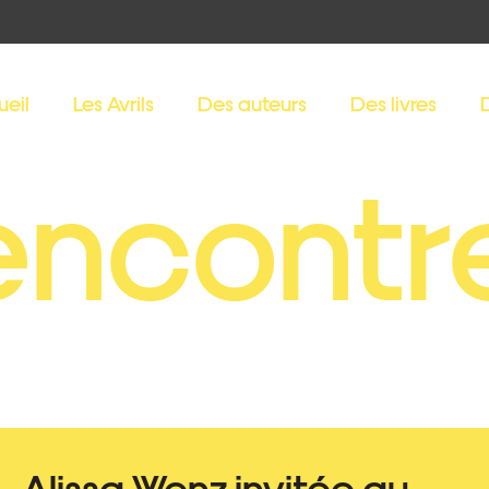
ueil
Les Avrils
Des auteurs
Des livres
encontr
Alissa Wenz invitée au