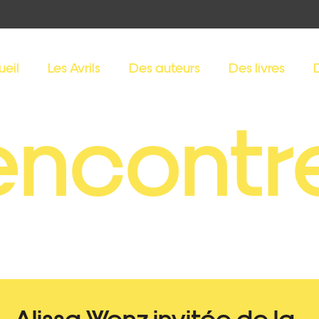
ueil
Les Avrils
Des auteurs
Des livres
encontr
Alissa Wenz invitée de la