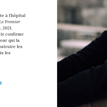
e à l’hôpital
Le Premier
, 2021,
cle
confirme
our qui la
nstruire les
is les
e