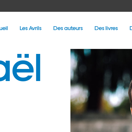
ueil
Les Avrils
Des auteurs
Des livres
aël